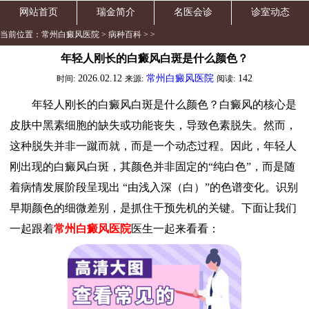
网站首页
瑞金简介
名医会诊
诊室动态
当前位置：
常州白癜风医院
>
病种百科
> >
年轻人刚长的白癜风白斑是什么颜色？
2026.02.12
常州白癜风医院
142
时间:
来源:
阅读:
年轻人刚长的白癜风白斑是什么颜色？白癜风的核心是
皮肤中黑素细胞的缺失或功能丧失，导致色素脱失。然而，
这种脱失并非一蹴而就，而是一个动态过程。因此，年轻人
刚出现的白癜风白斑，其颜色并非固定的“纯白色”，而是随
着病情发展阶段呈现出 “由浅入深（白）”的色谱变化。识别
早期颜色的细微差别，是抓住干预先机的关键。下面让我们
一起跟着
常州白癜风医院
医生一起来看看：