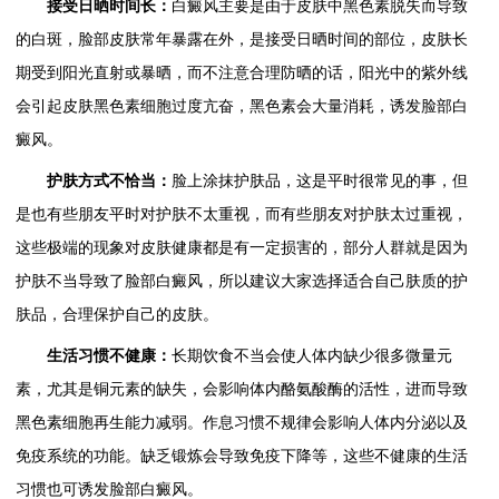
接受日晒时间长：
白癜风主要是由于皮肤中黑色素脱失而导致
的白斑，脸部皮肤常年暴露在外，是接受日晒时间的部位，皮肤长
期受到阳光直射或暴晒，而不注意合理防晒的话，阳光中的紫外线
会引起皮肤黑色素细胞过度亢奋，黑色素会大量消耗，诱发脸部白
癜风。
护肤方式不恰当：
脸上涂抹护肤品，这是平时很常见的事，但
是也有些朋友平时对护肤不太重视，而有些朋友对护肤太过重视，
这些极端的现象对皮肤健康都是有一定损害的，部分人群就是因为
护肤不当导致了脸部白癜风，所以建议大家选择适合自己肤质的护
肤品，合理保护自己的皮肤。
生活习惯不健康：
长期饮食不当会使人体内缺少很多微量元
素，尤其是铜元素的缺失，会影响体内酪氨酸酶的活性，进而导致
黑色素细胞再生能力减弱。作息习惯不规律会影响人体内分泌以及
免疫系统的功能。缺乏锻炼会导致免疫下降等，这些不健康的生活
习惯也可诱发脸部白癜风。