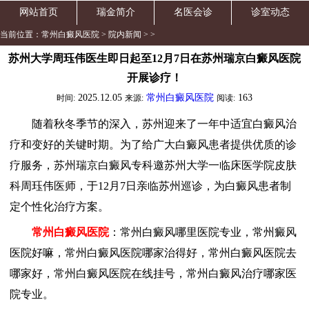
网站首页
瑞金简介
名医会诊
诊室动态
当前位置：
常州白癜风医院
>
院内新闻
> >
苏州大学周珏伟医生即日起至12月7日在苏州瑞京白癜风医院
开展诊疗！
2025.12.05
常州白癜风医院
163
时间:
来源:
阅读:
随着秋冬季节的深入，苏州迎来了一年中适宜白癜风治
疗和变好的关键时期。为了给广大白癜风患者提供优质的诊
疗服务，苏州瑞京白癜风专科邀苏州大学一临床医学院皮肤
科周珏伟医师，于12月7日亲临苏州巡诊，为白癜风患者制
定个性化治疗方案。
常州白癜风医院
：常州白癜风哪里医院专业，常州癜风
医院好嘛，常州白癜风医院哪家治得好，常州白癜风医院去
哪家好，常州白癜风医院在线挂号，常州白癜风治疗哪家医
院专业。