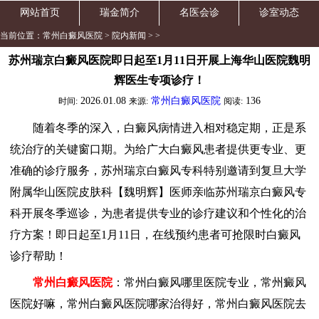
网站首页
瑞金简介
名医会诊
诊室动态
当前位置：
常州白癜风医院
>
院内新闻
> >
苏州瑞京白癜风医院即日起至1月11日开展上海华山医院魏明
辉医生专项诊疗！
2026.01.08
常州白癜风医院
136
时间:
来源:
阅读:
随着冬季的深入，白癜风病情进入相对稳定期，正是系
统治疗的关键窗口期。为给广大白癜风患者提供更专业、更
准确的诊疗服务，苏州瑞京白癜风专科特别邀请到复旦大学
附属华山医院皮肤科【魏明辉】医师亲临苏州瑞京白癜风专
科开展冬季巡诊，为患者提供专业的诊疗建议和个性化的治
疗方案！即日起至1月11日，在线预约患者可抢限时白癜风
诊疗帮助！
常州白癜风医院
：常州白癜风哪里医院专业，常州癜风
医院好嘛，常州白癜风医院哪家治得好，常州白癜风医院去