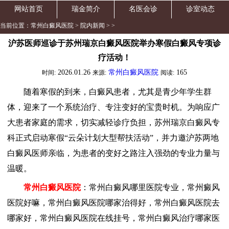
网站首页
瑞金简介
名医会诊
诊室动态
当前位置：
常州白癜风医院
>
院内新闻
> >
沪苏医师巡诊于苏州瑞京白癜风医院举办寒假白癜风专项诊
疗活动！
2026.01.26
常州白癜风医院
165
时间:
来源:
阅读:
随着寒假的到来，白癜风患者，尤其是青少年学生群
体，迎来了一个系统治疗、专注变好的宝贵时机。为响应广
大患者家庭的需求，切实减轻诊疗负担，苏州瑞京白癜风专
科正式启动寒假“云朵计划大型帮扶活动”，并力邀沪苏两地
白癜风医师亲临，为患者的变好之路注入强劲的专业力量与
温暖。
常州白癜风医院
：常州白癜风哪里医院专业，常州癜风
医院好嘛，常州白癜风医院哪家治得好，常州白癜风医院去
哪家好，常州白癜风医院在线挂号，常州白癜风治疗哪家医