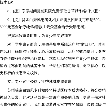
技术1次
8、[援】寒假期间提前到院免费领取甘草精华维E乳1瓶7
9、[援】贫困白癜风患者凭相关证明贫困证明可申请500-
5000元基金治疗(救助善款由云朵基金给予受助患者)
把握寒假重要时期，为青少年变好加速
对于学生患者而言，寒假是集中系统治疗的“窗口期”。时间
连续利于确保治疗频率；心境放松有助于治疗的效果提升；冬季
衣物也能好地保护治疗隐私。本次活动特别关注青少年群体，希
望通过寒假期间的规范干预，帮助他们稳定病情、树立信心，以
更积极的状态重返校园。
立足专业践行公益，守护苏城皮肤健康
苏州瑞京白癜风专科始终坚持以医疗本质为核心，将公益精
神融入日常。此次活动既是一次诊疗服务的升级，更是一份对社
会责任的坚定践行。我们希望通过实实在在的帮助，传递温暖与