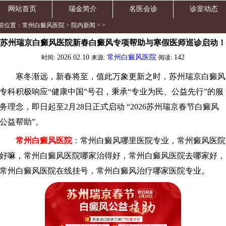
网站首页
瑞金简介
名医会诊
诊室动态
前位置：
常州白癜风医院
>
院内新闻
> >
苏州瑞京白癜风医院新春白癜风专项帮助与寒假医师巡诊启动！
2026.02.10
常州白癜风医院
142
时间:
来源:
阅读:
寒冬渐远，新春将至，值此万象更新之时，苏州瑞京白癜风
专科积极响应“健康中国”号召，秉承“专业为民、公益先行”的服
务理念，即日起至2月28日正式启动 “2026苏州瑞京春节白癜风
公益帮助”。
常州白癜风医院
：常州白癜风哪里医院专业，常州癜风医院
好嘛，常州白癜风医院哪家治得好，常州白癜风医院去哪家好，
常州白癜风医院在线挂号，常州白癜风治疗哪家医院专业。