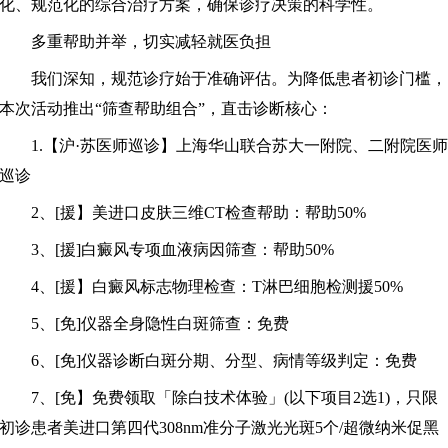
化、规范化的综合治疗方案，确保诊疗决策的科学性。
多重帮助并举，切实减轻就医负担
我们深知，规范诊疗始于准确评估。为降低患者初诊门槛，
本次活动推出“筛查帮助组合”，直击诊断核心：
1.【沪·苏医师巡诊】上海华山联合苏大一附院、二附院医师
巡诊
2、[援】美进口皮肤三维CT检查帮助：帮助50%
3、[援]白癜风专项血液病因筛查：帮助50%
4、[援】白癜风标志物理检查：T淋巴细胞检测援50%
5、[免]仪器全身隐性白斑筛查：免费
6、[免]仪器诊断白斑分期、分型、病情等级判定：免费
7、[免】免费领取「除白技术体验」(以下项目2选1)，只限
初诊患者美进口第四代308nm准分子激光光斑5个/超微纳米促黑