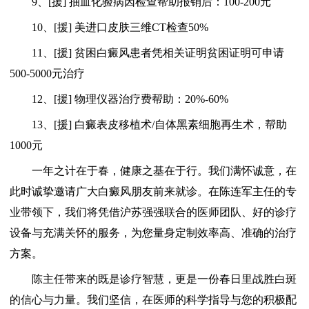
9、[援] 抽血化验病因检查帮助报销后：100-200元
10、[援] 美进口皮肤三维CT检查50%
11、[援] 贫困白癜风患者凭相关证明贫困证明可申请
500-5000元治疗
12、[援] 物理仪器治疗费帮助：20%-60%
13、[援] 白癜表皮移植术/自体黑素细胞再生术，帮助
1000元
一年之计在于春，健康之基在于行。我们满怀诚意，在
此时诚挚邀请广大白癜风朋友前来就诊。在陈连军主任的专
业带领下，我们将凭借沪苏强强联合的医师团队、好的诊疗
设备与充满关怀的服务，为您量身定制效率高、准确的治疗
方案。
陈主任带来的既是诊疗智慧，更是一份春日里战胜白斑
的信心与力量。我们坚信，在医师的科学指导与您的积极配