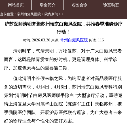
网站首页
瑞金简介
名医会诊
诊室动态
当前位置：
常州白癜风医院
>
院内新闻
> >
沪苏医师清明齐聚苏州瑞京白癜风医院，共推春季准确诊疗
行动！
2026.03.30
常州白癜风医院
116
时间:
来源:
阅读:
清明时节，气清景明，万物复苏。对于广大白癜风患者
而言，这既是踏青赏春的好时机，更是调理身体、科学诊
疗、加速色素再生的重要窗口期。
值此清明小长假来临之际，为响应患者对高品质医疗服
务的迫切需求，4月4日，4月6日，苏州瑞京白癜风专科特别
策划“清明时节白癜风医师联手除白 ”大型诊疗活动，重磅邀
请上海复旦大学附属华山医院【陈连军主任】亲临苏州，携
手我院医疗团队，开展沪苏医师联合巡诊，为广大患者带来
好的诊疗理念与个性化的变好方案。